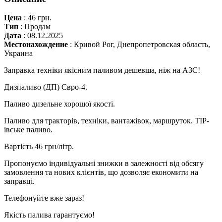
Цена
:
46 грн.
Тип
:
Продам
Дата
:
08.12.2025
Местонахождение
:
Кривой Рог, Днепропетровская область,
Украина
Заправка техніки якісним паливом дешевша, ніж на АЗС!
Дизпаливо (ДП) Євро-4.
Паливо дизельне хорошої якості.
Паливо для тракторів, техніки, вантажівок, маршруток. ТІР-
івське паливо.
Вартість 46 грн/літр.
Пропонуємо індивідуальні знижки в залежності від обсягу
замовлення та нових клієнтів, що дозволяє економити на
заправці.
Телефонуйте вже зараз!
Якість палива гарантуємо!