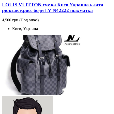
LOUIS VUITTON сумка Киев Украина клатч
рюкзак кросс боди LV N42222 шахматка
4,500 грн.
(Под заказ)
Киев, Украина