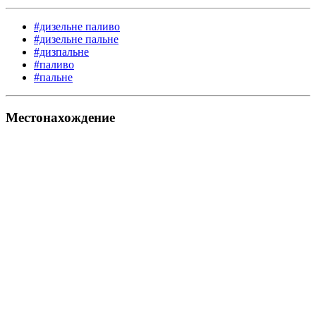
#дизельне паливо
#дизельне пальне
#дизпальне
#паливо
#пальне
Местонахождение