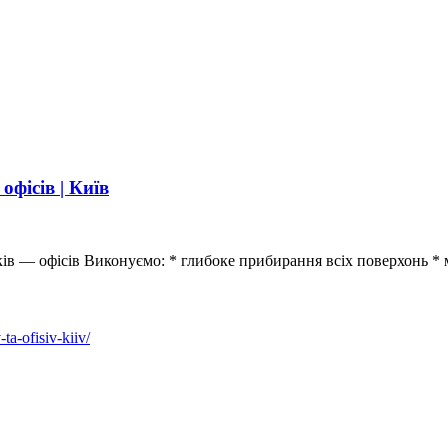
фісів | Київ
 — офісів Виконуємо: * глибоке прибирання всіх поверхонь * ми
ta-ofisiv-kiiv/