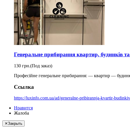
Генеральне прибирання квартир, будинків та о
130 грн.
(Под заказ)
Професійне генеральне прибирання: — квартир — будинків
Ссылка
https://luxinfo.com.ua/ad/generalne-pribirannja-kvartir-budinkiv-
Нравится
Жалоба
✕
Закрыть