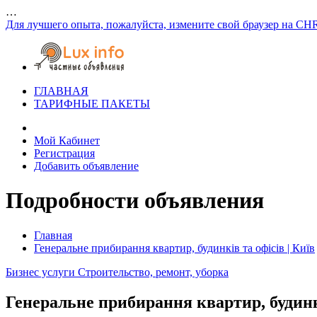
…
Для лучшего опыта, пожалуйста, измените свой браузер на CH
ГЛАВНАЯ
ТАРИФНЫЕ ПАКЕТЫ
Мой Кабинет
Регистрация
Добавить объявление
Подробности объявления
Главная
Генеральне прибирання квартир, будинків та офісів | Київ
Бизнес услуги
Строительство, ремонт, уборка
Генеральне прибирання квартир, будинкі