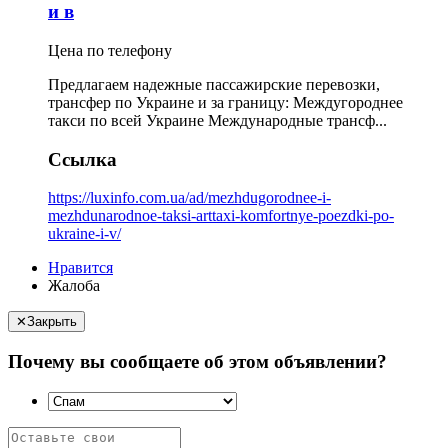
и в
Цена по телефону
Предлагаем надежные пассажирские перевозки,
трансфер по Украине и за границу: Междугороднее
такси по всей Украине Международные трансф...
Ссылка
https://luxinfo.com.ua/ad/mezhdugorodnee-i-
mezhdunarodnoe-taksi-arttaxi-komfortnye-poezdki-po-
ukraine-i-v/
Нравится
Жалоба
✕
Закрыть
Почему вы сообщаете об этом объявлении?