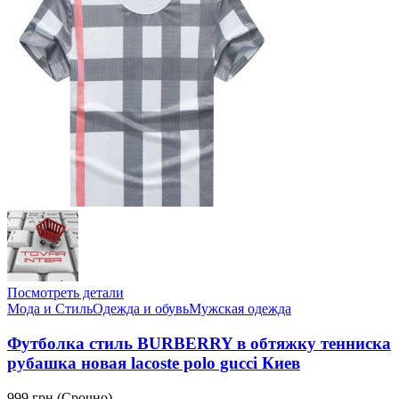
Посмотреть детали
Мода и Стиль
Одежда и обувь
Мужская одежда
Футболка стиль BURBERRY в обтяжку тенниска
рубашка новая lacoste polo gucci Киев
999 грн.
(Срочно)