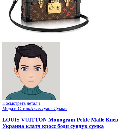
Посмотреть детали
Мода и Стиль
Аксессуары
Сумки
LOUIS VUITTON Monogram Petite Malle Киев
Украина клатч кросс боди сундук сумка