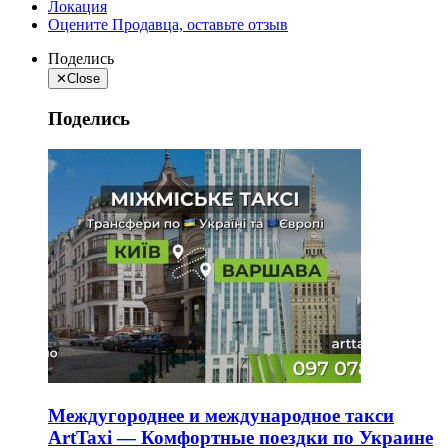
Локация
Оцените Продавца, оставьте отзыв
Поделись
✕
Close
Поделись
Междугороднее и международное такси
ArtTaxi — Комфортные поездки по Украине