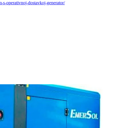
m-s-operativnoj-dostavkoj-generator/