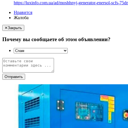
https://luxinfo.com.ua/ad/moshhnyj-generator-enersol-scfs-75d
Нравится
Жалоба
✕
Закрыть
Почему вы сообщаете об этом объявлении?
Отправить