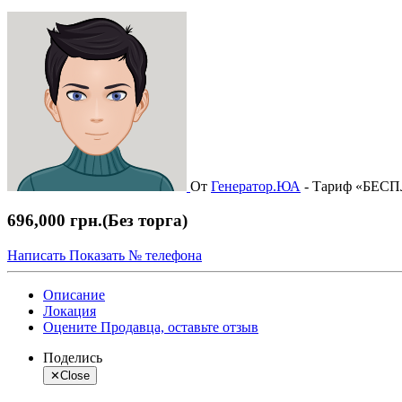
От
Генератор.ЮА
-
Тариф «БЕС
696,000 грн.
(Без торга)
Написать
Показать № телефона
Описание
Локация
Оцените Продавца, оставьте отзыв
Поделись
✕
Close