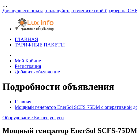
…
Для лучшего опыта, пожалуйста, измените свой браузер на CH
ГЛАВНАЯ
ТАРИФНЫЕ ПАКЕТЫ
Мой Кабинет
Регистрация
Добавить объявление
Подробности объявления
Главная
Мощный генератор EnerSol SCFS-75DM с оперативной до
Оборудование
Бизнес услуги
Мощный генератор EnerSol SCFS-75DM 