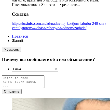
мягкого, приятного на ощупь искусственного меха.
Пневмокостюмы Slon это • реалисти...
Ссылка
https://luxinfo.com.ua/ad/naduvnoj-kostjum-labubu-240-sm-s-
ventiljatorom-4-chasa-raboty-na-odnom-zarjade/
Нравится
Жалоба
✕
Закрыть
Почему вы сообщаете об этом объявлении?
Отправить