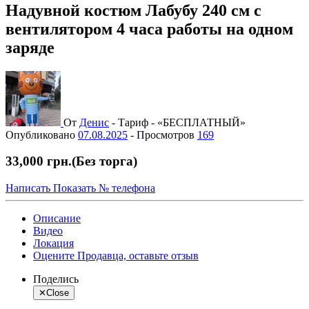
Надувной костюм Лабубу 240 см с
вентилятором 4 часа работы на одном
заряде
От
Денис
-
Тариф - «БЕСПЛАТНЫЙ»
Опубликовано
07.08.2025
-
Просмотров
169
33,000 грн.
(Без торга)
Написать
Показать № телефона
Описание
Видео
Локация
Оцените Продавца, оставьте отзыв
Поделись
✕
Close