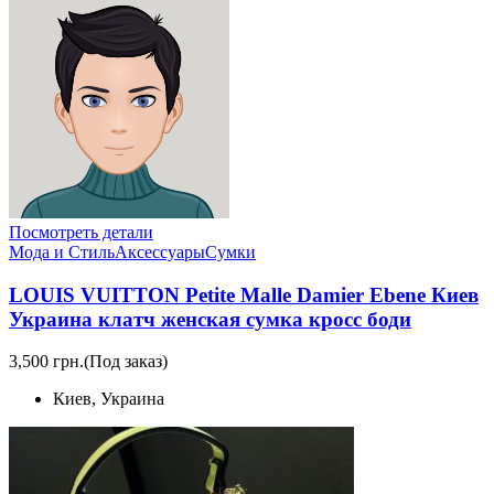
Посмотреть детали
Мода и Стиль
Аксессуары
Сумки
LOUIS VUITTON Petite Malle Damier Ebene Киев
Украина клатч женская сумка кросс боди
3,500 грн.
(Под заказ)
Киев, Украина