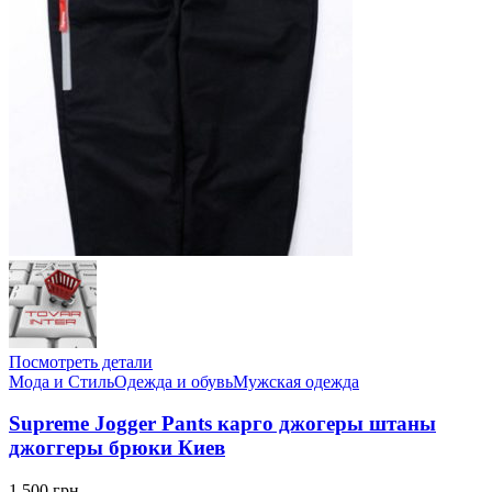
Посмотреть детали
Мода и Стиль
Одежда и обувь
Мужская одежда
Supreme Jogger Pants карго джогеры штаны
джоггеры брюки Киев
1,500 грн.