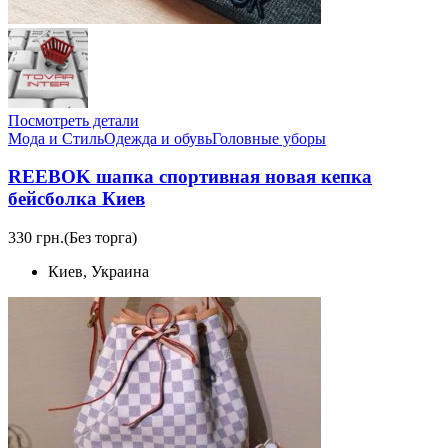
Посмотреть детали
Мода и Стиль
Одежда и обувь
Головные уборы
REEBOK шапка спортивная новая кепка
бейсболка Киев
330 грн.
(Без торга)
Киев, Украина