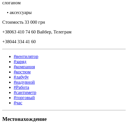
слоганом
• аксессуары
Стоимость 33 000 грн
+38063 410 74 60 Вайбер, Телеграм
+38044 334 41 60
#вентилятор
#заряд
#компания
#костюм
#лабубу
#надувной
#Работа
#сантиметр
#торговый
#час
Местонахождение