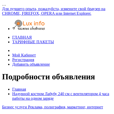
…
Для лучшего опыта, пожалуйста, измените свой браузер на
CHROME, FIREFOX, OPERA или Internet Explorer.
ГЛАВНАЯ
ТАРИФНЫЕ ПАКЕТЫ
Мой Кабинет
Регистрация
Добавить объявление
Подробности объявления
Главная
Надувной костюм Лабубу 240 см с вентилятором 4 часа
работы на одном заряде
Бизнес услуги
Реклама, полиграфия, маркетинг, интернет