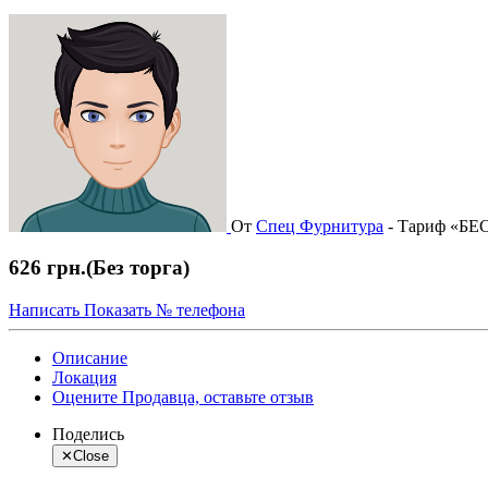
От
Спец Фурнитура
-
Тариф «Б
626 грн.
(Без торга)
Написать
Показать № телефона
Описание
Локация
Оцените Продавца, оставьте отзыв
Поделись
✕
Close