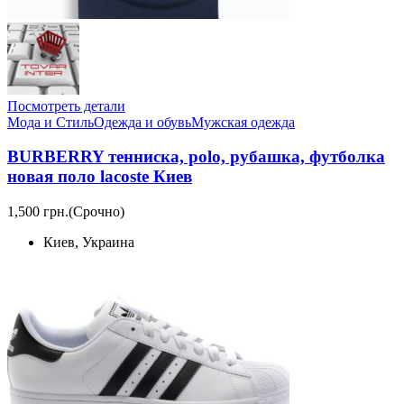
Посмотреть детали
Мода и Стиль
Одежда и обувь
Мужская одежда
BURBERRY тенниска, polo, рубашка, футболка
новая поло lacoste Киев
1,500 грн.
(Срочно)
Киев, Украина