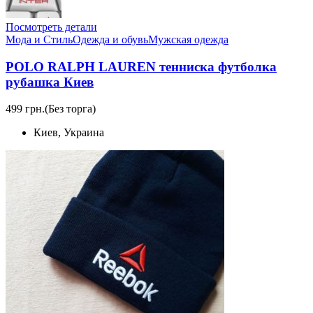
Посмотреть детали
Мода и Стиль
Одежда и обувь
Мужская одежда
POLO RALPH LAUREN тенниска футболка
рубашка Киев
499 грн.
(Без торга)
Киев, Украина