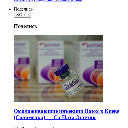
Поделись
✕
Close
Поделись
Омолаживающие инъекции Botox в Киеве
(Соломенка) — Са-Ната Эстетик