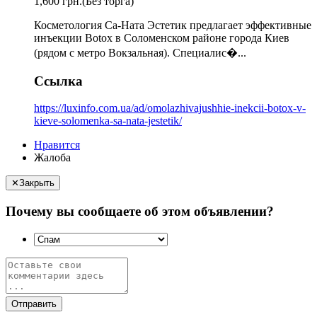
1,600 грн.
(Без торга)
Косметология Са-Ната Эстетик предлагает эффективные
инъекции Botox в Соломенском районе города Киев
(рядом с метро Вокзальная). Специалис�...
Ссылка
https://luxinfo.com.ua/ad/omolazhivajushhie-inekcii-botox-v-
kieve-solomenka-sa-nata-jestetik/
Нравится
Жалоба
✕
Закрыть
Почему вы сообщаете об этом объявлении?
Отправить