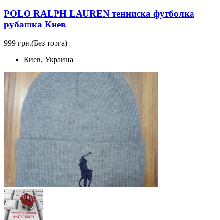
POLO RALPH LAUREN тенниска футболка
рубашка Киев
999 грн.
(Без торга)
Киев, Украина