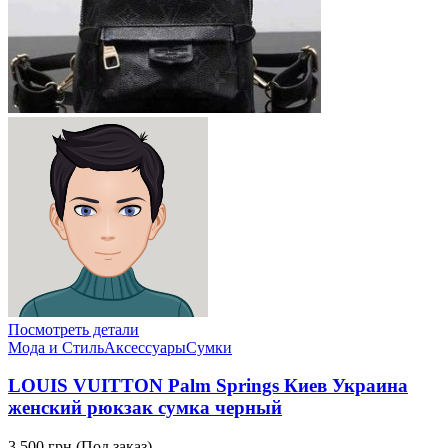
Посмотреть детали
Мода и Стиль
Аксессуары
Сумки
LOUIS VUITTON Palm Springs Киев Украина
женский рюкзак сумка черный
3,500 грн.
(Под заказ)