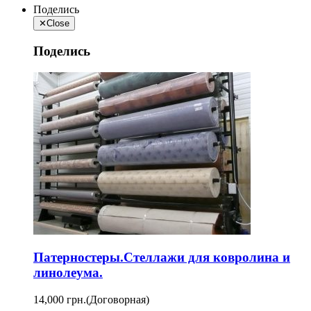
Поделись
✕
Close
Поделись
Патерностеры.Стеллажи для ковролина и
линолеума.
14,000 грн.
(Договорная)