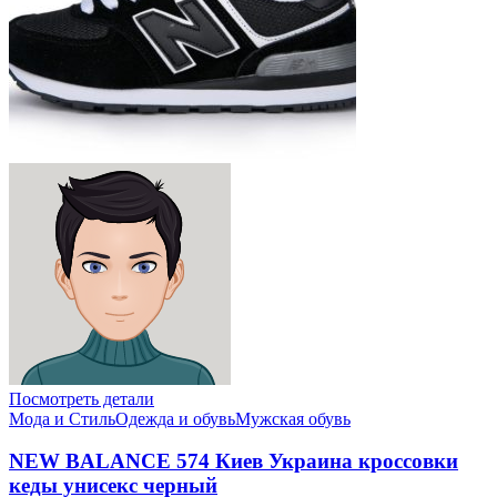
Посмотреть детали
Мода и Стиль
Одежда и обувь
Мужская обувь
NEW BALANCE 574 Киев Украина кроссовки
кеды унисекс черный