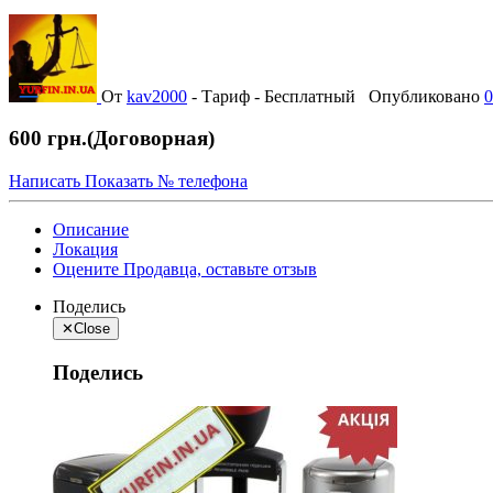
От
kav2000
-
Тариф - Бесплатный
Опубликовано
0
600 грн.
(Договорная)
Написать
Показать № телефона
Описание
Локация
Оцените Продавца, оставьте отзыв
Поделись
✕
Close
Поделись