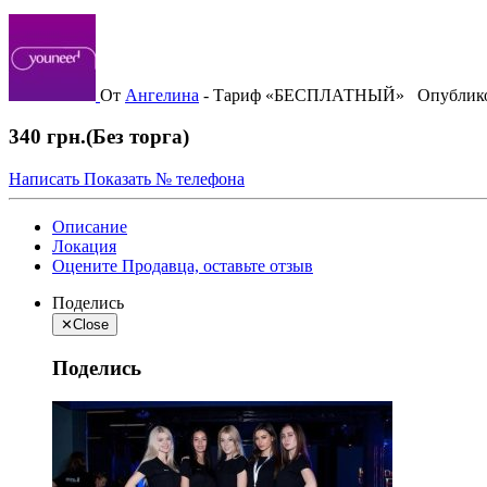
От
Ангелина
-
Тариф «БЕСПЛАТНЫЙ»
Опублик
340 грн.
(Без торга)
Написать
Показать № телефона
Описание
Локация
Оцените Продавца, оставьте отзыв
Поделись
✕
Close
Поделись