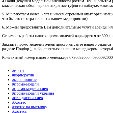
4.Наши девушки модельной внешности ростом 165+ и опытом раб
классическая юбка, черные закрытые туфли на каблуке, макия
5. Мы работаем более 5 лет и имеем огромный опыт организаци
что бы это не отразилось на вашем мероприятии);
6. Можем предоставить Вам дополнительные услуги аренды или
Стоимость работы наших промо-моделей варьируется от 300 гри
Заказать промо-моделей очень просто на сайте нашего сервиса —
разделе Подбор ), либо, связаться с нашим менеджером, которы
Контактный номер нашего менеджера 0736092000 , 0966092000
#ивент
#корпоратив
#мероприятие
#промо-модели
#промо-модели киев
#промо-модели украина
#стендистки киев
#Хостес
#хостес на выставку
#хостесс