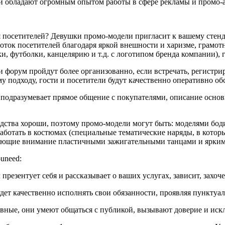
ли обладают огромным опытом работы в сфере рекламы и промо-
ия посетителей? Девушки промо-модели пригласит к вашему стен
ток посетителей благодаря яркой внешности и харизме, грамотн
и, футболки, канцелярию и т.д. с логотипом бренда компании),
и форум пройдут более организованно, если встречать, регистр
му подходу, гости и посетители будут качественно оперативно
ю подразумевает прямое общение с покупателями, описание осно
редства хороши, поэтому промо-модели могут быть: моделями бод
аботать в костюмах (специальные тематические наряды, в которы
кающие внимание пластичными зажигательными танцами и яркими
uneed:
 презентует себя и рассказывает о ваших услугах, зависит, захоч
дет качественно исполнять свои обязанности, проявляя пунктуал
вные, они умеют общаться с публикой, вызывают доверие и ис