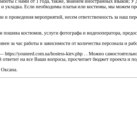
оты с нами от 1 года, также, знанием иностранных языков; У де
ж и укладка. Если необходимы платья или костюмы, мы можем пр
и и проведения мероприятий, несем ответственность за наш пер
 пошива костюмов, услуги фотографа и видеооператора, предос
вен за час работы в зависимости от количества персонала и раб
 https://youneed.com.ua/hostess-kiev.php . . Можно самостоятель
й ответит на все Ваши вопросы, просчитает бюджет проекта и по
 Оксана.