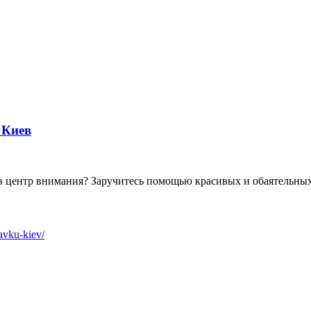
 Киев
в центр внимания? Заручитесь помощью красивых и обаятельных
tavku-kiev/