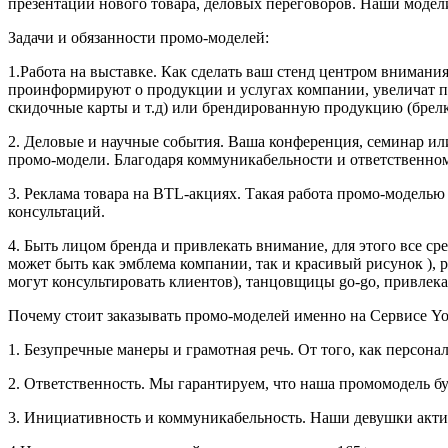
презентаций нового товара, деловых переговоров. Наши моде
Задачи и обязанности промо-моделей:
1.Работа на выставке. Как сделать ваш стенд центром вниман
проинформируют о продукции и услугах компании, увеличат по
скидочные карты и т.д) или брендированную продукцию (брелк
2. Деловые и научные события. Ваша конференция, семинар ил
промо-модели. Благодаря коммуникабельности и ответственно
3. Реклама товара на BTL-акциях. Такая работа промо-модель
консультаций.
4. Быть лицом бренда и привлекать внимание, для этого все с
может быть как эмблема компании, так и красивый рисунок ), р
могут консультировать клиентов), танцовщицы go-go, привле
Почему стоит заказывать промо-моделей именно на Сервисе Yo
1. Безупречные манеры и грамотная речь. От того, как персонал
2. Ответственность. Мы гарантируем, что наша промомодель бу
3. Инициативность и коммуникабельность. Наши девушки акти