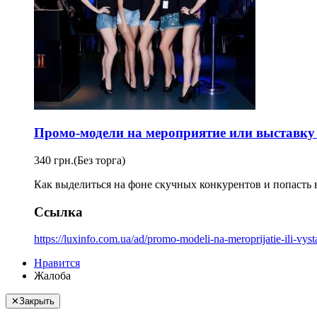
Промо-модели на мероприятие или выставку
340 грн.
(Без торга)
Как выделиться на фоне скучных конкурентов и попасть 
Ссылка
https://luxinfo.com.ua/ad/promo-modeli-na-meroprijatie-ili-vys
Нравится
Жалоба
✕
Закрыть