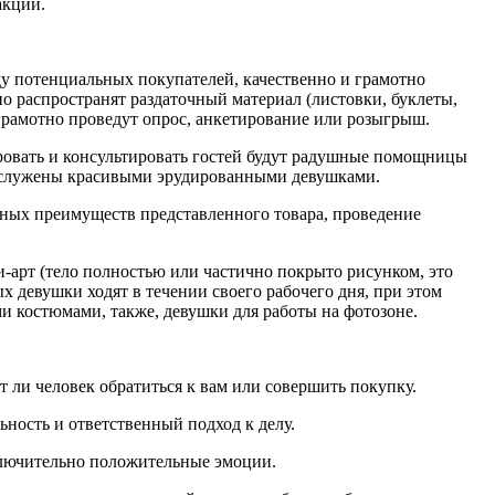
акций.
ду потенциальных покупателей, качественно и грамотно
о распространят раздаточный материал (листовки, буклеты,
 грамотно проведут опрос, анкетирование или розыгрыш.
ировать и консультировать гостей будут радушные помощницы
 обслужены красивыми эрудированными девушками.
вных преимуществ представленного товара, проведение
и-арт (тело полностью или частично покрыто рисунком, это
х девушки ходят в течении своего рабочего дня, при этом
 костюмами, также, девушки для работы на фотозоне.
ет ли человек обратиться к вам или совершить покупку.
ьность и ответственный подход к делу.
ключительно положительные эмоции.