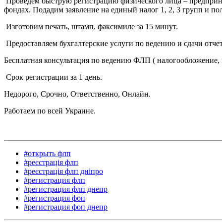
Проведем быструю регистрацию физического лица – предприним
фондах. Подадим заявление на единый налог 1, 2, 3 групп и п
Изготовим печать, штамп, факсимиле за 15 минут.
Предоставляем бухгалтерские услуги по ведению и сдачи отчет
Бесплатная консультация по ведению ФЛП ( налогообложение, в
Срок регистрации за 1 день.
Недорого, Срочно, Ответственно, Онлайн.
Работаем по всей Украине.
#открыть флп
#реєстрація флп
#реєстрація флп дніпро
#регистрация флп
#регистрация флп днепр
#регистрация фоп
#регистрация фоп днепр