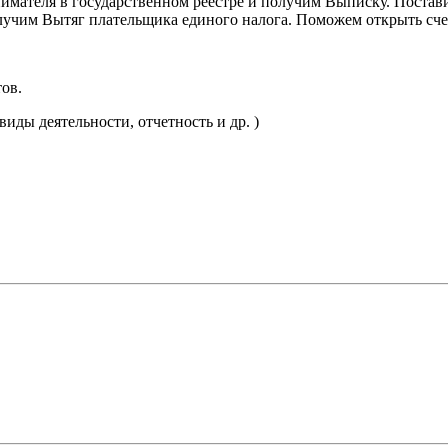
ателя в государственном реестре и получим Выписку. Поставим
олучим Вытяг плательщика единого налога. Поможем открыть счет
ов.
иды деятельности, отчетность и др. )