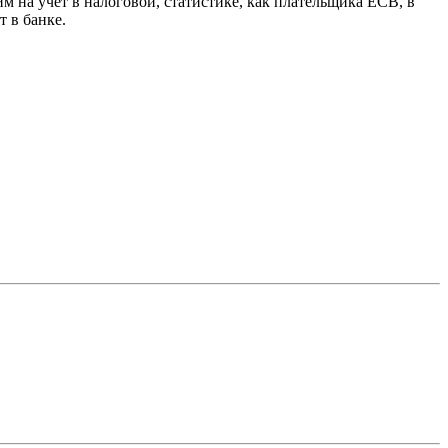
 на учет в налоговой, статистике, как плательщика ЕСВ, в
 в банке.