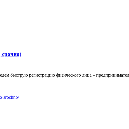
 срочно)
дем быструю регистрацию физического лица – предпринимателя 
go-srochno/