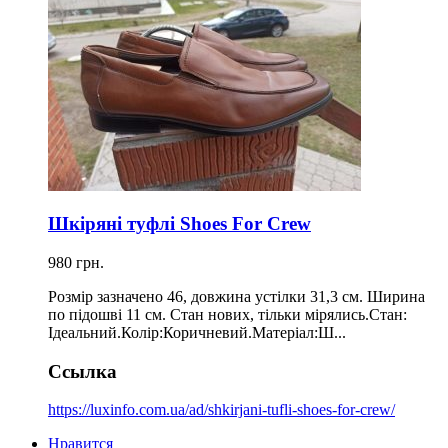
Шкіряні туфлі Shoes For Crew
980 грн.
Розмір зазначено 46, довжина устілки 31,3 см. Ширина
по підошві 11 см. Стан нових, тільки мірялись.Стан:
Ідеальний.Колір:Коричневий.Матеріал:Ш...
Ссылка
https://luxinfo.com.ua/ad/shkirjani-tufli-shoes-for-crew/
Нравится