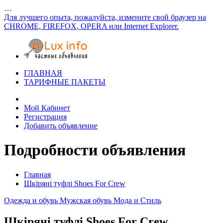
…
Для лучшего опыта, пожалуйста, измените свой браузер на
CHROME, FIREFOX, OPERA или Internet Explorer.
ГЛАВНАЯ
ТАРИФНЫЕ ПАКЕТЫ
Мой Кабинет
Регистрация
Добавить объявление
Подробности объявления
Главная
Шкіряні туфлі Shoes For Crew
Одежда и обувь
Мужская обувь
Мода и Стиль
Шкіряні туфлі Shoes For Crew