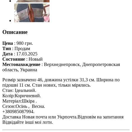
Описание
Цена
:
980 грн.
Тип
:
Продам
Дата
:
17.03.2025
Состояние
:
Новый
Местонахождение
:
Верхнеднепровск, Днепропетровская
область, Украина
Розмір зазначено 46, довжина устілки 31,3 см. Ширина по
підошві 11 см. Стан нових, тільки мірялись.
Стан: Ідеальний.
Колір:Коричневий.
Матеріал:Шкіра .
Сезон:Осінь , Весна.
+380985087994.
Доставка Новая почта или Укрпочта.Відповім на запитання
Відвідайте інші моі лоти.