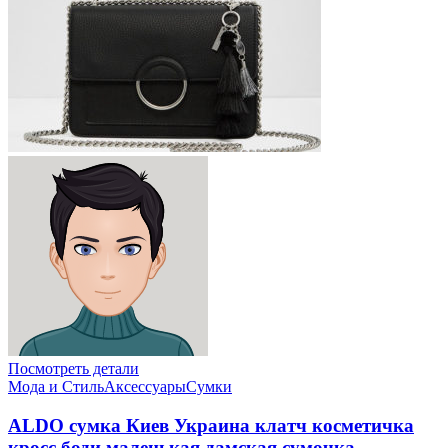
Посмотреть детали
Мода и Стиль
Аксессуары
Сумки
ALDO сумка Киев Украина клатч коcметичка
кросс боди маленькая дамская сумочка