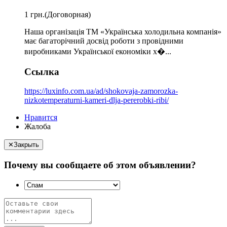
1 грн.
(Договорная)
Наша організація ТМ «Українська холодильна компанія»
має багаторічний досвід роботи з провідними
виробниками Української економіки х�...
Ссылка
https://luxinfo.com.ua/ad/shokovaja-zamorozka-
nizkotemperaturni-kameri-dlja-pererobki-ribi/
Нравится
Жалоба
✕
Закрыть
Почему вы сообщаете об этом объявлении?