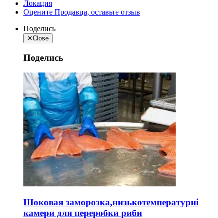
Локация
Оцените Продавца, оставьте отзыв
Поделись
✕
Close
Поделись
Шоковая заморозка,низькотемпературні
камери для переробки риби