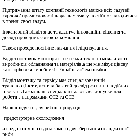
Підтримання штату компанії технологів майже всіх галузей
харчової промисловості надає нам змогу постійно знаходитися
в тренді своєї галузі.
Інженерний відділ знає та адаптує інноваційні рішення та
досвід провідних світових компаній.
Також проходе постійне навчання і ліцензування.
Відділ поставок моніторить не тільки технічні можливості
виробників обладнання та матеріалів,а ще мінімізує цінову
категорію для виробників Української економіки.
Відділ монтажу та сервісу має спеціалізованний
транспорт,інструмент та багатий досвід реалізації подібних
проектів.Також наші спеціалісти мають всі допуски для
роботи з напрямками СС2 та СС3.
Наші продукти для рибної продукції
-предстартерне охолодження
-середньотемпературна камера для зберігання охлодженної
риби