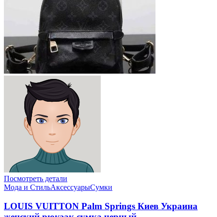
Посмотреть детали
Мода и Стиль
Аксессуары
Сумки
LOUIS VUITTON Palm Springs Киев Украина
женский рюкзак сумка черный