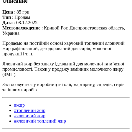
Описание
Цена
:
85 грн.
Тип
:
Продам
Дата
:
08.12.2025
Местонахождение
:
Кривой Рог, Днепропетровская область,
Украина
Продаємо на постійній основі харчовий топлений яловичий
жир рафінований, дезодорований для сирів, молочної
продукції і т. п.
Яловичий жир без запаху ідеальний для молочної та м’ясної
промисловості. Також у продажу замінник молочного жиру
(ЗМП).
Застосовується у виробництві олії, маргарину, спредів, сирів
та інших виробів.
#жир
#топлений жир
#яловичий жир
#яловичий топлений жир