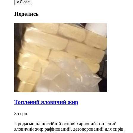
✕
Close
Поделись
Топлений яловичий жир
85 грн.
Продаємо на постійній основі харчовий топлений
яловичий жир рафінований, дезодорований для сирів,