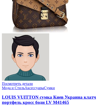
Посмотреть детали
Мода и Стиль
Аксессуары
Сумки
LOUIS VUITTON сумка Киев Украина клатч
портфель кросс боди LV M41465