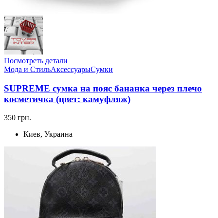
Посмотреть детали
Мода и Стиль
Аксессуары
Сумки
SUPREME сумка на пояс бананка через плечо
косметичка (цвет: камуфляж)
350 грн.
Киев, Украина