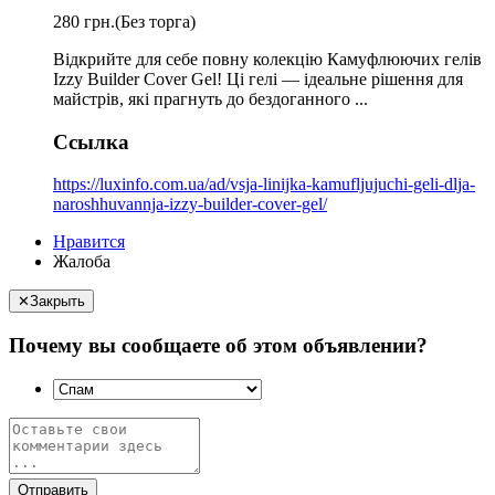
280 грн.
(Без торга)
Відкрийте для себе повну колекцію Камуфлюючих гелів
Izzy Builder Cover Gel! Ці гелі — ідеальне рішення для
майстрів, які прагнуть до бездоганного ...
Ссылка
https://luxinfo.com.ua/ad/vsja-linijka-kamufljujuchi-geli-dlja-
naroshhuvannja-izzy-builder-cover-gel/
Нравится
Жалоба
✕
Закрыть
Почему вы сообщаете об этом объявлении?
Отправить