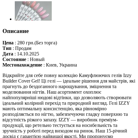
Описание
Цена
:
280 грн.
(Без торга)
Тип
:
Продам
Дата
:
14.10.2025
Состояние
:
Новый
Местонахождение
:
Киев, Украина
Відкрийте для себе повну колекцію Камуфлюючих гелів Izzy
Builder Cover Gel! Ці гелі — ідеальне рішення для майстрів, які
прагнуть до бездоганного нарощування, зміцнення та
моделювання нігтів. Наш асортимент охоплює
найпопулярніші нюдові відтінки, що дозволяють створювати
ідеальний колірний перехід та природний вигляд. Гелі IZZY
мають оптимальну консистенцію, яка рівномірно
розподіляється по нігтю, забезпечуючи гладку поверхню та
відсутність різкого запаху. IZZY — виробник преміум-
продукції, що ретельно тестується на носибельність та
зручність у роботі перед виходом на ринок. Наш 15-річний
досвід є гарантією найвищої якості. Ми пропонуємо