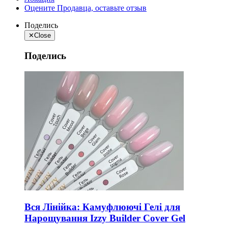
Оцените Продавца, оставьте отзыв
Поделись
✕
Close
Поделись
Вся Лінійка: Камуфлюючі Гелі для
Нарощування Izzy Builder Cover Gel