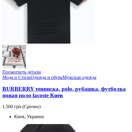
Посмотреть детали
Мода и Стиль
Одежда и обувь
Мужская одежда
BURBERRY тенниска, polo, рубашка, футболка
новая поло lacoste Киев
1,500 грн.
(Срочно)
Киев, Украина