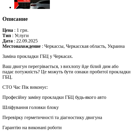
Описание
Цена
:
1 грн.
Тип
:
Услуги
Дата
:
22.09.2025
Местонахождение
:
Черкассы, Черкасская область, Украина
Заміна прокладки ГБЦ у Черкасах.
Ваш двигун перегрівається, з вихлопу йде білий дим або
падає потужність? Це можуть бути ознаки пробитої прокладки
ГБЦ.
СТО Час Пік виконує:
Професійну заміну прокладки ГБЦ будь-якого авто
Шліфування головки блоку
Перевірку герметичності та діагностику двигуна
Гарантію на виконані роботи