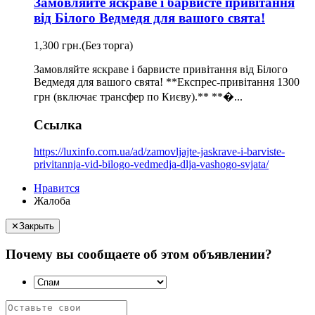
Замовляйте яскраве і барвисте привітання
від Білого Ведмедя для вашого свята!
1,300 грн.
(Без торга)
Замовляйте яскраве і барвисте привітання від Білого
Ведмедя для вашого свята! **Експрес-привітання 1300
грн (включає трансфер по Києву).** **�...
Ссылка
https://luxinfo.com.ua/ad/zamovljajte-jaskrave-i-barviste-
privitannja-vid-bilogo-vedmedja-dlja-vashogo-svjata/
Нравится
Жалоба
✕
Закрыть
Почему вы сообщаете об этом объявлении?