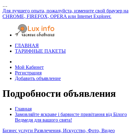
…
Для лучшего опыта, пожалуйста, измените свой браузер на
CHROME, FIREFOX, OPERA или Internet Explorer.
ГЛАВНАЯ
ТАРИФНЫЕ ПАКЕТЫ
Мой Кабинет
Регистрация
Добавить объявление
Подробности объявления
Главная
Замовляйте яскраве і барвисте привітання від Білого
Ведмедя для вашого свята!
Бизнес услуги
Развлечения, Искусство, Фото, Видео