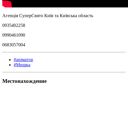
Агенція СуперСвято Київ та Київська область
0935402258
0990461090
0683057004
#аніматор
#Мишка
Местонахождение