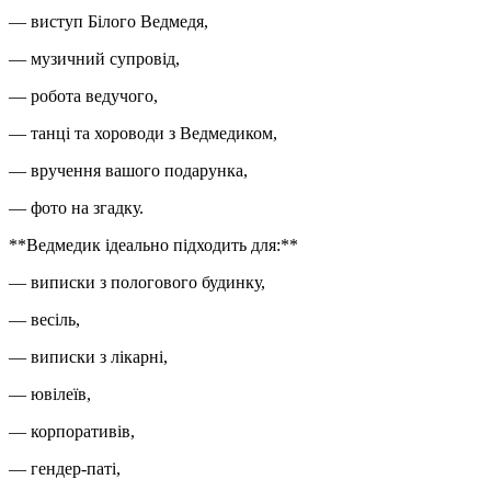
— виступ Білого Ведмедя,
— музичний супровід,
— робота ведучого,
— танці та хороводи з Ведмедиком,
— вручення вашого подарунка,
— фото на згадку.
**Ведмедик ідеально підходить для:**
— виписки з пологового будинку,
— весіль,
— виписки з лікарні,
— ювілеїв,
— корпоративів,
— гендер-паті,