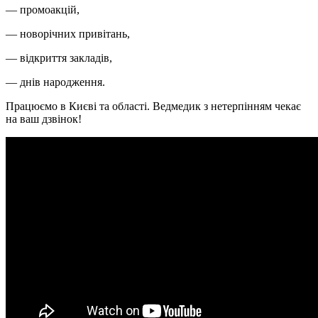
— промоакцій,
— новорічних привітань,
— відкриття закладів,
— днів народження.
Працюємо в Києві та області. Ведмедик з нетерпінням чекає
на ваш дзвінок!