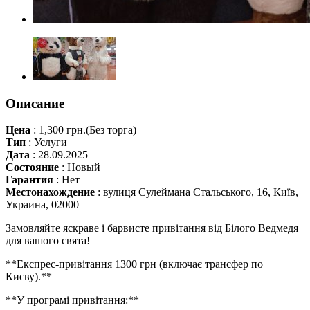
Описание
Цена
:
1,300 грн.
(Без торга)
Тип
:
Услуги
Дата
:
28.09.2025
Состояние
:
Новый
Гарантия
:
Нет
Местонахождение
:
вулиця Сулеймана Стальського, 16, Київ,
Украина, 02000
Замовляйте яскраве і барвисте привітання від Білого Ведмедя
для вашого свята!
**Експрес-привітання 1300 грн (включає трансфер по
Києву).**
**У програмі привітання:**